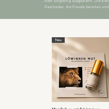
oder sorgfältig ausgewählt. Die kl
Geschenke, die Freude bereiten und 
Neu
Schnellansicht