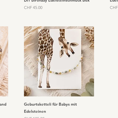
DIY Birthday Edelsteinschmuck Box
Edel
Preis
Preis
CHF 45.00
CHF
Schnellansicht
band
Geburtsketteli für Babys mit
Edelsteinen