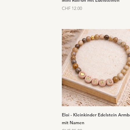
Mini Roll-on mit Edelsteinen
Preis
CHF 12.00
Schnellansicht
Eloi - Kleinkinder Edelstein Arm
mit Namen