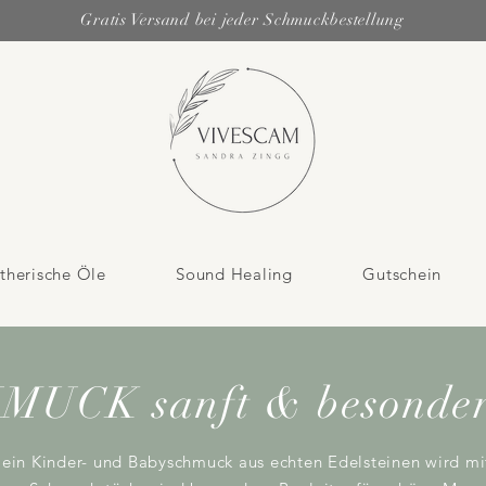
Gratis Versand bei jeder Schmuckbestellung
therische Öle
Sound Healing
Gutschein
UCK sanft & besonder
mein Kinder- und Babyschmuck aus echten Edelsteinen wird mit