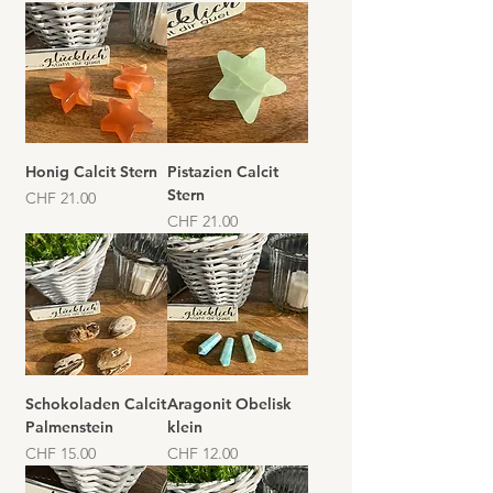
Honig Calcit Stern
Pistazien Calcit
Stern
Preis
CHF 21.00
Preis
CHF 21.00
Schokoladen Calcit
Aragonit Obelisk
Palmenstein
klein
Preis
Preis
CHF 15.00
CHF 12.00