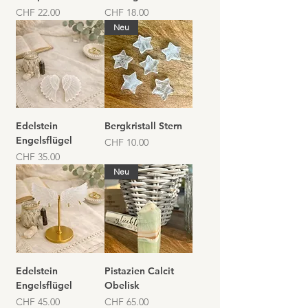
Preis
Preis
CHF 22.00
CHF 18.00
Neu
Edelstein
Bergkristall Stern
Engelsflügel
Preis
CHF 10.00
Preis
CHF 35.00
Neu
Edelstein
Pistazien Calcit
Engelsflügel
Obelisk
Preis
Preis
CHF 45.00
CHF 65.00