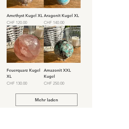
Amethyst Kugel XL
Aragonit Kugel XL
Preis
Preis
CHF 120.00
CHF 140.00
Feuerquarz Kugel
Amazonit XXL
XL
Kugel
Preis
Preis
CHF 130.00
CHF 250.00
Mehr laden