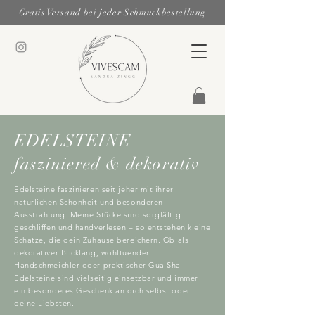
Gratis Versand bei jeder Schmuckbestellung
EDELSTEINE
fasziniered & dekorativ
Edelsteine faszinieren seit jeher mit ihrer
natürlichen Schönheit und besonderen
Ausstrahlung. Meine Stücke sind sorgfältig
geschliffen und handverlesen – so entstehen kleine
Schätze, die dein Zuhause bereichern. Ob als
dekorativer Blickfang, wohltuender
Handschmeichler oder praktischer Gua Sha –
Edelsteine sind vielseitig einsetzbar und immer
ein besonderes Geschenk an dich selbst oder
deine Liebsten.