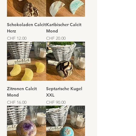
Schokoladen Calcit
Karibischer Calcit
Herz
Mond
Preis
Preis
CHF 12.00
CHF 20.00
Zitronen Calcit
Septarische Kugel
Mond
XXL
Preis
Preis
CHF 16.00
CHF 90.00