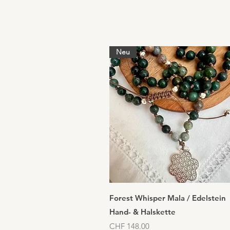
Neu
Schnellansicht
Forest Whisper Mala / Edelstein
Hand- & Halskette
Preis
CHF 148.00