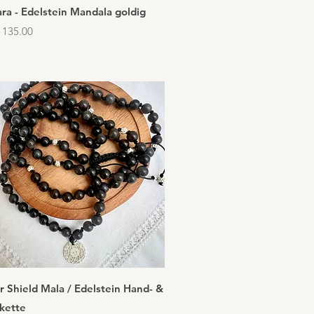
Schnellansicht
ra - Edelstein Mandala goldig
 135.00
Schnellansicht
r Shield Mala / Edelstein Hand- &
kette