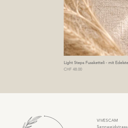
Light Steps Fussketteli - mit Edelst
Preis
CHF 48.00
VIVESCAM
Sennweidstrass