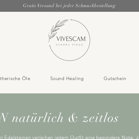
Gratis Versand bei jeder Schmuckbestellung
therische Öle
Sound Healing
Gutschein
atürlich & zeitlos
Edelsteinen verleihen jedem Outfit eine besondere Note. Jed