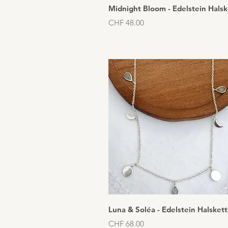
Schnellansicht
Midnight Bloom - Edelstein Halsk
Preis
CHF 48.00
Schnellansicht
Luna & Soléa - Edelstein Halsket
Preis
CHF 68.00