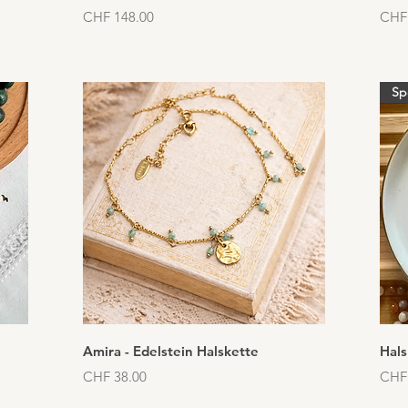
Preis
Preis
CHF 148.00
CHF
Sp
Schnellansicht
Amira - Edelstein Halskette
Hal
Preis
Preis
CHF 38.00
CHF