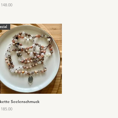
 148.00
ezial
Schnellansicht
skette Seelenschmuck
 185.00