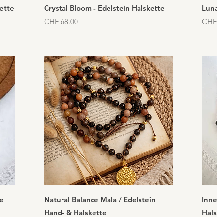
Schnellansicht
ette
Crystal Bloom - Edelstein Halskette
Luna
Preis
Preis
CHF 68.00
CHF
Schnellansicht
te
Natural Balance Mala / Edelstein
Inne
Hand- & Halskette
Hals