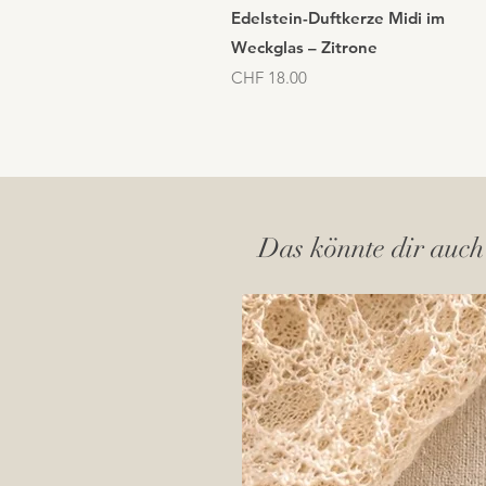
Schnellansicht
Edelstein-Duftkerze Midi im
Weckglas – Zitrone
Preis
CHF 18.00
Das könnte dir auch