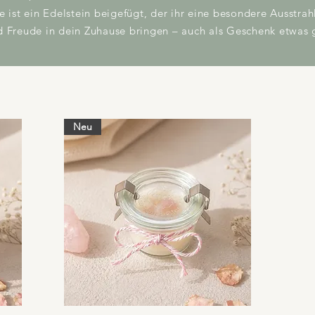
ist ein Edelstein beigefügt, der ihr eine besondere Ausstrahl
Freude in dein Zuhause bringen – auch als Geschenk etwas 
Neu