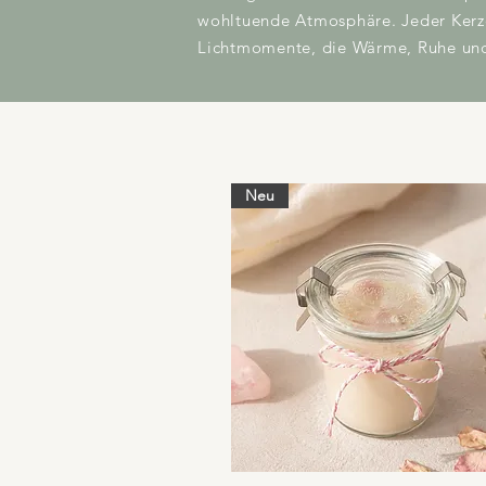
wohltuende Atmosphäre. Jeder Kerze 
Lichtmomente, die Wärme, Ruhe und 
Neu