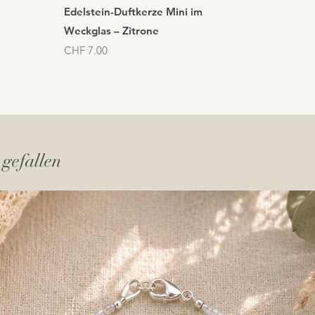
Schnellansicht
Edelstein-Duftkerze Mini im
Weckglas – Zitrone
Preis
CHF 7.00
 gefallen