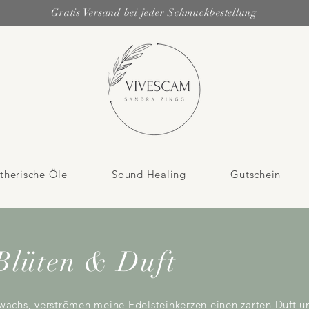
Gratis Versand bei jeder Schmuckbestellung
therische Öle
Sound Healing
Gutschein
lüten & Duft
achs, verströmen meine Edelsteinkerzen einen zarten Duft un