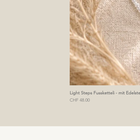
Light Steps Fussketteli - mit Edelst
Preis
CHF 48.00