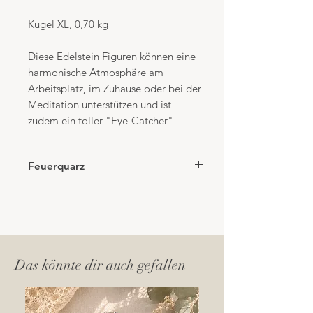
Kugel XL, 0,70 kg
Diese Edelstein Figuren können eine
harmonische Atmosphäre am
Arbeitsplatz, im Zuhause oder bei der
Meditation unterstützen und ist
zudem ein toller "Eye-Catcher"
Feuerquarz
Feuerquarz wird oft mit Energie,
Leidenschaft und Vitalität in
Verbindung gebracht. Seine
schimmernden und funkelnden
Eigenschaften strahlen Wärme und
Das könnte dir auch gefallen
Kraft aus. Auf körperlicher Ebene wird
Feuerquarz mit der Stärkung des
Immunsystems, der Verbesserung der