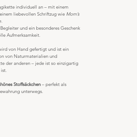
gikette individuell an – mit einem
einem liebevollen Schriftzug wie
Mom’s
e
.
r Begleiter und ein besonderes Geschenk
olle Aufmerksamkeit.
ird von Hand gefertigt und ist ein
on von Naturmaterialien und
te der anderen – jede ist so einzigartig
ist.
chönes Stoffsäckchen
– perfekt als
bewahrung unterwegs.