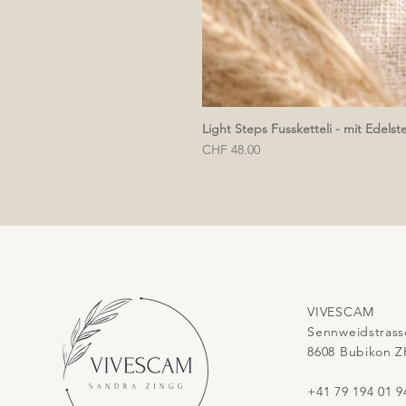
Light Steps Fussketteli - mit Edelst
Preis
CHF 48.00
VIVESCAM
Sennweidstrass
8608 Bubikon Z
+41 79 194 01 9