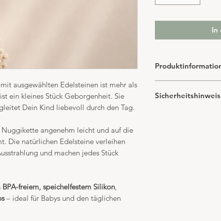
In
Produktinformatio
mit ausgewählten Edelsteinen ist mehr als
Länge:
ca. 22 cm
Sicherheitshinweis
 ist ein kleines Stück Geborgenheit. Sie
Material:
– Edelsteine (Natur
gleitet Dein Kind liebevoll durch den Tag.
Diese Nuggikette is
– BPA-freies, speiche
Bitte vor jedem
– Hochwertiger Clip
e Nuggikette angenehm leicht und auf die
prüfen
Verpackung:
Inklusi
. Die natürlichen Edelsteine verleihen
Nur unter Aufsic
Hinweis:
 Ausstrahlung und machen jedes Stück
Nicht verlängern
Edelsteine sind Nat
Nicht zum Schlaf
Abweichungen in Fa
Bei Anzeichen vo
jede Nuggikette einz
s
BPA-freiem, speichelfestem Silikon
,
verwenden
ps
– ideal für Babys und den täglichen