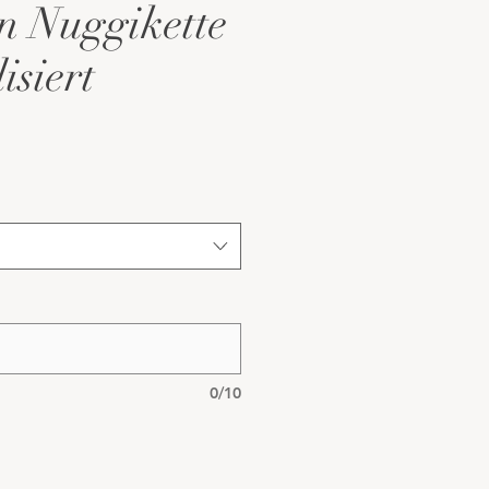
in Nuggikette
isiert
0/10