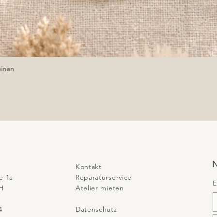
einen
Schnellansicht
N
Kontakt
e 1a
Reparaturservice
E
H​
​Atelier mieten
4
Datenschutz