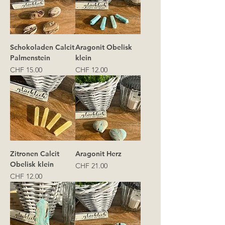
Schokoladen Calcit
Aragonit Obelisk
Palmenstein
klein
Preis
Preis
CHF 15.00
CHF 12.00
Zitronen Calcit
Aragonit Herz
Obelisk klein
Preis
CHF 21.00
Preis
CHF 12.00