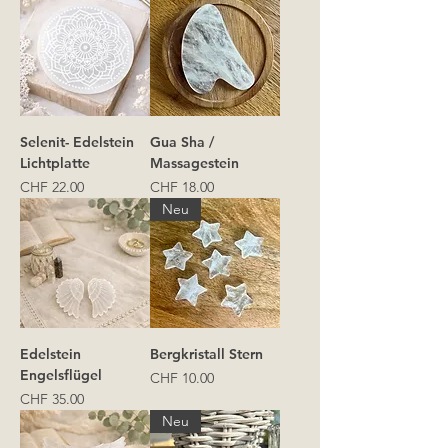
Selenit- Edelstein
Gua Sha /
Lichtplatte
Massagestein
Preis
Preis
CHF 22.00
CHF 18.00
Neu
Edelstein
Bergkristall Stern
Engelsflügel
Preis
CHF 10.00
Preis
CHF 35.00
Neu