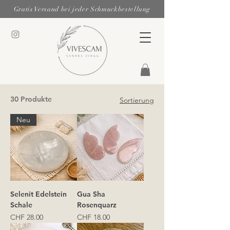
Gratis Versand bei jeder Schmuckbestellung
30 Produkte
Sortierung
Neu
Selenit Edelstein
Gua Sha
Schale
Rosenquarz
Preis
Preis
CHF 28.00
CHF 18.00