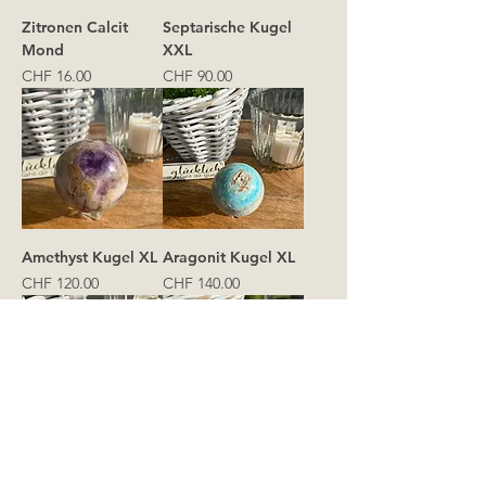
Zitronen Calcit
Septarische Kugel
Mond
XXL
Preis
Preis
CHF 16.00
CHF 90.00
Amethyst Kugel XL
Aragonit Kugel XL
Preis
Preis
CHF 120.00
CHF 140.00
Feuerquarz Kugel
Amazonit XXL