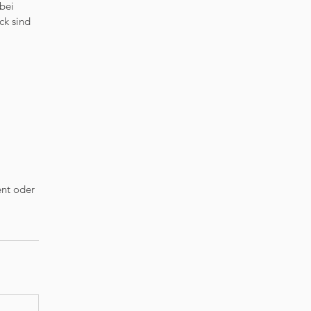
abei
ck sind
ent oder