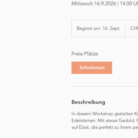
Mittwoch 16.9.2026 | 14.00 U
65
Schweiz
Beginnt am: 16. Sept.
B
CHF
Franken
e
g
i
Freie Plätze
n
n
Teilnehmen
t
a
m
:
1
Beschreibung
6
.
In diesem Workshop gestalten K
S
Edelsteinen. Mit etwas Geduld,
e
auf Elast, die perfekt zu ihrem pe
p
t