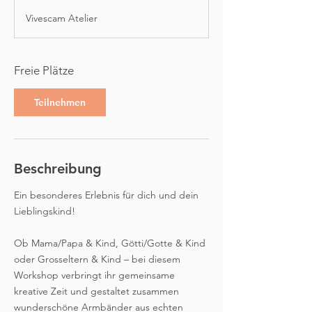
g
Vivescam Atelier
i
n
n
Freie Plätze
t
a
Teilnehmen
m
:
5
.
Beschreibung
S
e
Ein besonderes Erlebnis für dich und dein
p
Lieblingskind!
t
.
Ob Mama/Papa & Kind, Götti/Gotte & Kind
oder Grosseltern & Kind – bei diesem
Workshop verbringt ihr gemeinsame
kreative Zeit und gestaltet zusammen
wunderschöne Armbänder aus echten