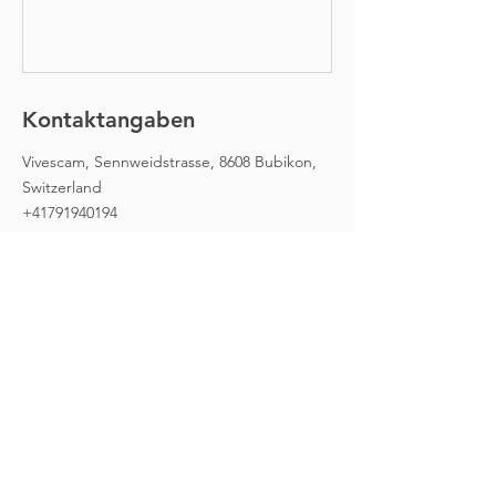
Kontaktangaben
Vivescam, Sennweidstrasse, 8608 Bubikon,
Switzerland
+41791940194
vivescam@bluewin.ch
VIVESCAM
Sennweidstrasse 1a
8608 Bubikon ZH​