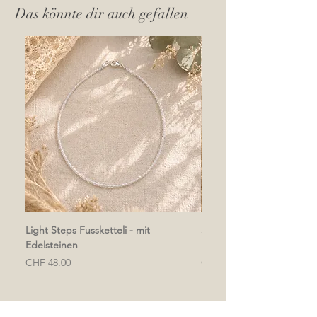
Das könnte dir auch gefallen
Light Steps Fussketteli - mit
Soft & Light Fussketteli - 
Edelsteinen
Edelsteinen
Preis
Preis
CHF 48.00
CHF 48.00