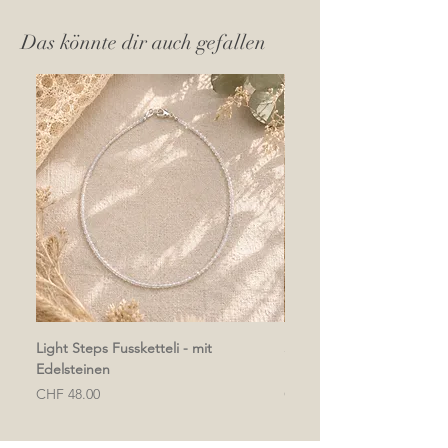
Das könnte dir auch gefallen
Light Steps Fussketteli - mit
Soft & Light Fussketteli - 
Edelsteinen
Edelsteinen
Preis
Preis
CHF 48.00
CHF 48.00