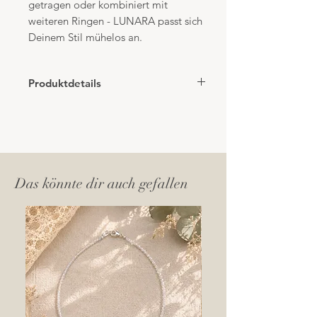
getragen oder kombiniert mit
weiteren Ringen - LUNARA passt sich
Deinem Stil mühelos an.
Produktdetails
Material: Hochwertiges Sterlingsilber
925
Farben Edelstein: Natürlicher
Erdbeerquarz.
Grösse: Verstellbar – passend für jede
Das könnte dir auch gefallen
Fingergrösse
Design: Zart, elegant & vielseitig
kombinierbar
Stil: elegant, naturinspiriert & zeitlos
- ein Schmuckstück, das sich Deinem
Stil anpasst