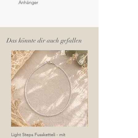
Anhänger
Das könnte dir auch gefallen
Light Steps Fussketteli - mit
Soft & Light Fussketteli - 