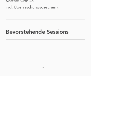
Kosten: CHF 45.–
inkl. Überraschungsgeschenk
Bevorstehende Sessions
Kontaktangaben
Vivescam, Sennweidstrasse, 8608 Bubikon,
Switzerland