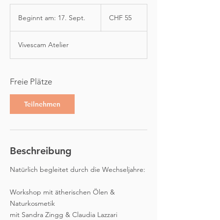
55
Schweizer
Beginnt am: 17. Sept.
B
CHF 55
Franken
e
g
Vivescam Atelier
i
n
n
Freie Plätze
t
a
Teilnehmen
m
:
1
7
Beschreibung
.
S
Natürlich begleitet durch die Wechseljahre:
e
p
Workshop mit ätherischen Ölen &
t
Naturkosmetik
.
mit Sandra Zingg & Claudia Lazzari