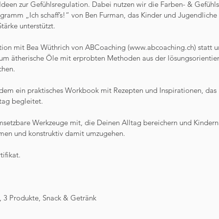
 Ideen zur Gefühlsregulation. Dabei nutzen wir die Farben- & Gefühl
ogramm „Ich schaff’s!“ von Ben Furman, das Kinder und Jugendliche
tärke unterstützt.
tion mit Bea Wüthrich von ABCoaching (www.abcoaching.ch) statt 
 um ätherische Öle mit erprobten Methoden aus der lösungsorientie
chen.
zudem ein praktisches Workbook mit Rezepten und Inspirationen, das
ag begleitet.
msetzbare Werkzeuge mit, die Deinen Alltag bereichern und Kindern 
men und konstruktiv damit umzugehen.
ifikat.
k, 3 Produkte, Snack & Getränk