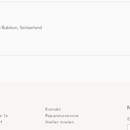
 Bubikon, Switzerland
N
Kontakt
e 1a
Reparaturservice
E
H​
​Atelier mieten