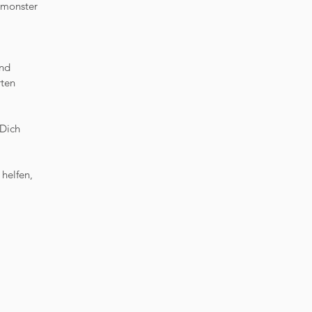
smonster
und
rten
 Dich
helfen,