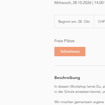
Mittwoch, 28.10.2026 | 14.00 
200
Schweize
Beginnt am: 28. Okt.
B
CHF
Franken
e
g
i
Freie Plätze
n
n
Teilnehmen
t
a
m
:
2
Beschreibung
8
.
In diesem Workshop lernst Du, al
O
in der Schule einsetzen kannst,
k
t
Wir mischen gemeinsam eigene Kre
.