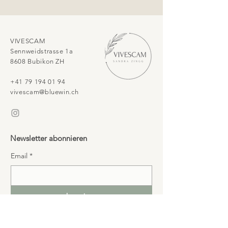
VIVESCAM
Sennweidstrasse 1a
8608 Bubikon ZH​
+41 79 194 01 94
vivescam@bluewin.ch
Newsletter abonnieren
Email
*
abonnieren
Ich möchte mich in deine Mailingliste 
eintragen.
*